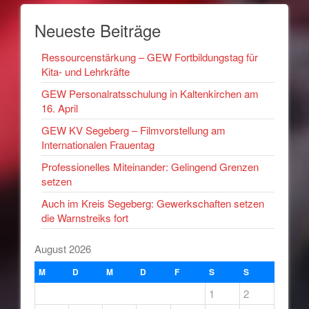
Neueste Beiträge
Ressourcenstärkung – GEW Fortbildungstag für
Kita- und Lehrkräfte
GEW Personalratsschulung in Kaltenkirchen am
16. April
GEW KV Segeberg – Filmvorstellung am
Internationalen Frauentag
Professionelles Miteinander: Gelingend Grenzen
setzen
Auch im Kreis Segeberg: Gewerkschaften setzen
die Warnstreiks fort
August 2026
M
D
M
D
F
S
S
1
2