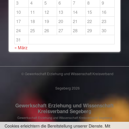
3
4
5
6
7
8
9
10
11
12
13
14
15
16
17
18
19
20
21
22
23
24
25
26
27
28
29
30
31
« März
© Gewerkschaft Erziehung und Wissenschaft Kreisverband
Segeberg 2026
Gewerkschaft Erziehung und Wissenschaft
Kreisverband Segeberg
Gewerkschaft Erziehung und Wissenschaft Kreisverband Segeberg
Cookies erleichtern die Bereitstellung unserer Dienste. Mit