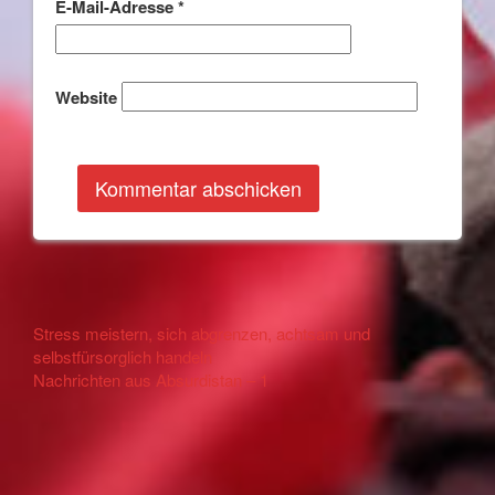
E-Mail-Adresse
*
Website
Other
Stress meistern, sich abgrenzen, achtsam und
selbstfürsorglich handeln
Articles
Nachrichten aus Absurdistan – 1