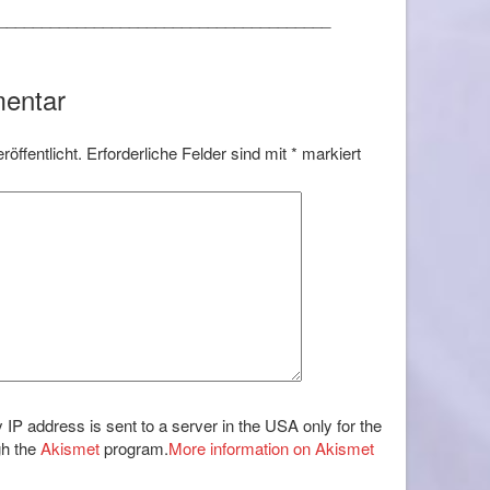
______________________________________
mentar
öffentlicht.
Erforderliche Felder sind mit
*
markiert
 IP address is sent to a server in the USA only for the
gh the
Akismet
program.
More information on Akismet