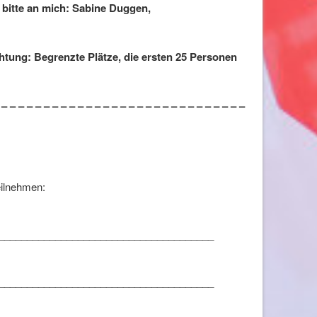
e bitte an mich: Sabine Duggen,
tung: Begrenzte Plätze, die ersten 25 Personen
 – – – – – – – – – – – – – – – – – – – – – – – – – – – – –
eilnehmen:
______________________________________
______________________________________