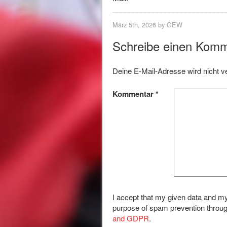
____________________________
März 5th, 2026 by
GEW
Schreibe einen Kom
Deine E-Mail-Adresse wird nicht ver
Kommentar
*
I accept that my given data and my
purpose of spam prevention throu
and GDPR
.