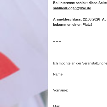
Bei Interesse schickt diese Seit
sabineduggen@live.de
Anmeldeschluss:
22.03.2026
Ach
bekommen einen Platz!
– – – – – – – – – – – – – – – – – – –
– – –
Ich möchte an der Veranstaltung t
Name:
____________________________
Vorname:
____________________________
Mail: