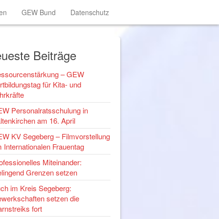
en
GEW Bund
Datenschutz
ueste Beiträge
ssourcenstärkung – GEW
rtbildungstag für Kita- und
hrkräfte
W Personalratsschulung in
ltenkirchen am 16. April
W KV Segeberg – Filmvorstellung
 Internationalen Frauentag
ofessionelles Miteinander:
lingend Grenzen setzen
ch im Kreis Segeberg:
werkschaften setzen die
rnstreiks fort