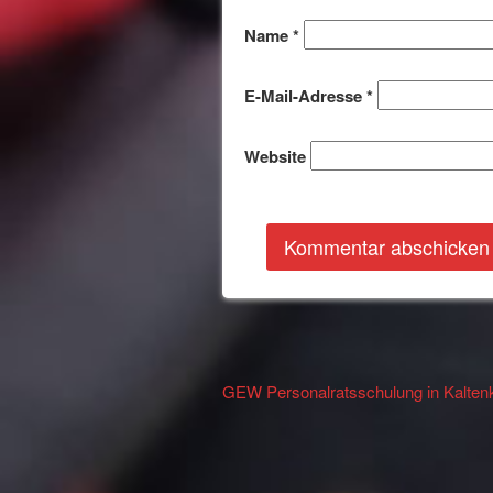
Name
*
E-Mail-Adresse
*
Website
Other
GEW Personalratsschulung in Kaltenk
Articles