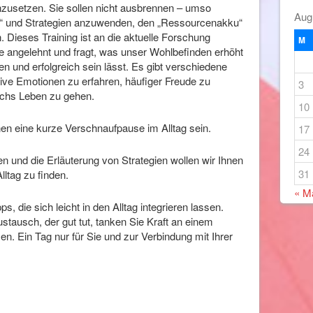
inzusetzen. Sie sollen nicht ausbrennen – umso
Aug
ten“ und Strategien anzuwenden, den „Ressourcenakku“
 Dieses Training ist an die aktuelle Forschung
M
ie angelehnt und fragt, was unser Wohlbefinden erhöht
en und erfolgreich sein lässt. Es gibt verschiedene
tive Emotionen zu erfahren, häufiger Freude zu
3
rchs Leben zu gehen.
10
hnen eine kurze Verschnaufpause im Alltag sein.
17
24
n und die Erläuterung von Strategien wollen wir Ihnen
31
Alltag zu finden.
« M
, die sich leicht in den Alltag integrieren lassen.
stausch, der gut tut, tanken Sie Kraft an einem
n. Ein Tag nur für Sie und zur Verbindung mit Ihrer