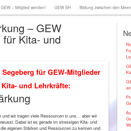
GEW – Mitglied werden!
GEW SH
Bildung zwischen den Meer
ärkung – GEW
Ne
 für Kita- und
Re
Fo
Le
GE
 Segeberg für GEW-Mitglieder
Ka
GE
 Kita- und Lehrkräfte:
am
tärkung
Pr
Ge
Au
und wir tragen viele Ressourcen in uns… aber wir
Ge
ewusst. Dabei ist es gerade im stressigen Kita- und
Wa
, die eigenen Stärken und Ressourcen zu kennen und