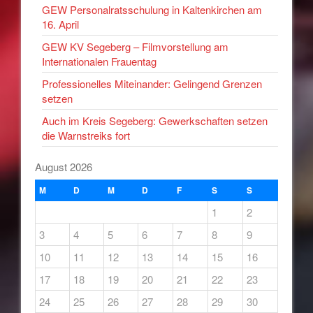
GEW Personalratsschulung in Kaltenkirchen am
16. April
GEW KV Segeberg – Filmvorstellung am
Internationalen Frauentag
Professionelles Miteinander: Gelingend Grenzen
setzen
Auch im Kreis Segeberg: Gewerkschaften setzen
die Warnstreiks fort
August 2026
M
D
M
D
F
S
S
1
2
3
4
5
6
7
8
9
10
11
12
13
14
15
16
17
18
19
20
21
22
23
24
25
26
27
28
29
30