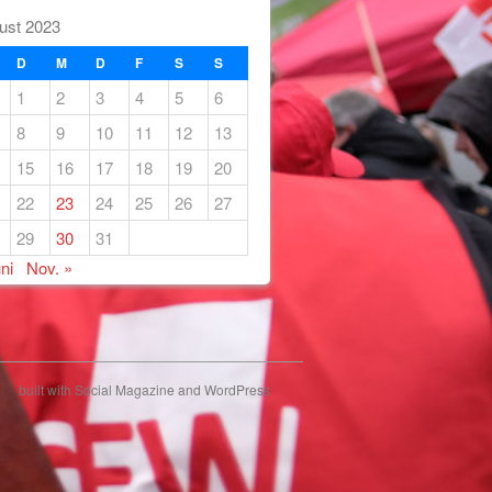
ust 2023
D
M
D
F
S
S
1
2
3
4
5
6
8
9
10
11
12
13
15
16
17
18
19
20
22
23
24
25
26
27
29
30
31
ni
Nov. »
built with
Social Magazine
and
WordPress