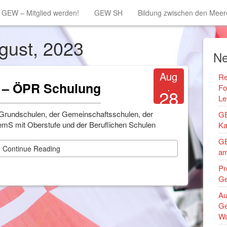
GEW – Mitglied werden!
GEW SH
Bildung zwischen den Meer
ugust, 2023
Ne
Aug
Re
 – ÖPR Schulung
.
Fo
28
Le
2023
er Grundschulen, der Gemeinschaftsschulen, der
GE
emS mit Oberstufe und der Beruflichen Schulen
Ka
GE
Continue Reading
am
Pr
Ge
Au
Ge
Wa