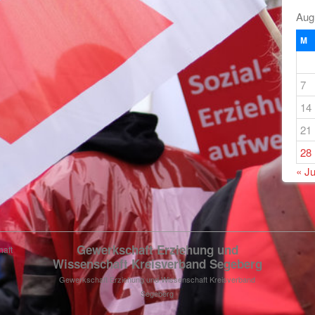
Aug
M
7
14
21
28
« Ju
Gewerkschaft Erziehung und
haft
Wissenschaft Kreisverband Segeberg
Gewerkschaft Erziehung und Wissenschaft Kreisverband
Segeberg