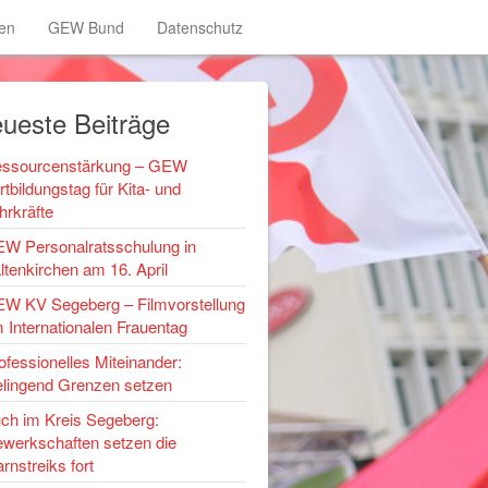
en
GEW Bund
Datenschutz
ueste Beiträge
ssourcenstärkung – GEW
rtbildungstag für Kita- und
hrkräfte
W Personalratsschulung in
ltenkirchen am 16. April
W KV Segeberg – Filmvorstellung
 Internationalen Frauentag
ofessionelles Miteinander:
lingend Grenzen setzen
ch im Kreis Segeberg:
werkschaften setzen die
rnstreiks fort