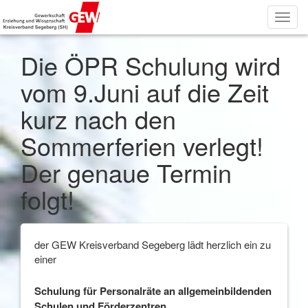
Toggl
navig
Die ÖPR Schulung wird
vom 9.Juni auf die Zeit
kurz nach den
Sommerferien verlegt!
Der genaue Termin
folgt!
der GEW Kreisverband Segeberg lädt herzlich ein zu
einer
Schulung für Personalräte an allgemeinbildenden
Schulen und Förderzentren