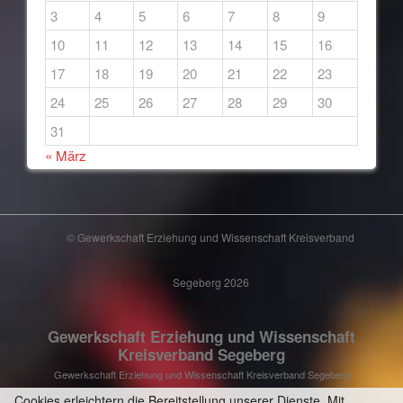
3
4
5
6
7
8
9
10
11
12
13
14
15
16
17
18
19
20
21
22
23
24
25
26
27
28
29
30
31
« März
© Gewerkschaft Erziehung und Wissenschaft Kreisverband
Segeberg 2026
Gewerkschaft Erziehung und Wissenschaft
Kreisverband Segeberg
Gewerkschaft Erziehung und Wissenschaft Kreisverband Segeberg
Cookies erleichtern die Bereitstellung unserer Dienste. Mit