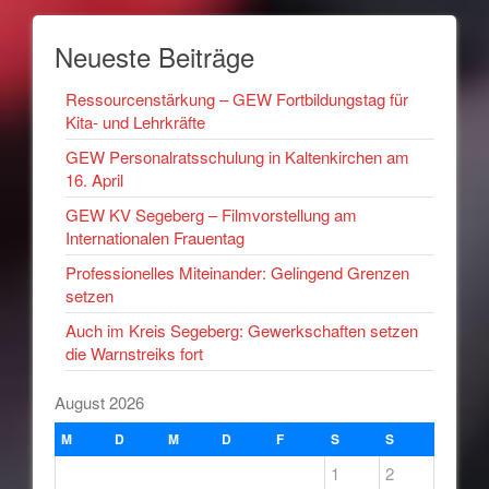
Neueste Beiträge
Ressourcenstärkung – GEW Fortbildungstag für
Kita- und Lehrkräfte
GEW Personalratsschulung in Kaltenkirchen am
16. April
GEW KV Segeberg – Filmvorstellung am
Internationalen Frauentag
Professionelles Miteinander: Gelingend Grenzen
setzen
Auch im Kreis Segeberg: Gewerkschaften setzen
die Warnstreiks fort
August 2026
M
D
M
D
F
S
S
1
2