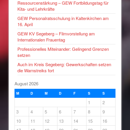
Ressourcenstärkung – GEW Fortbildungstag für
Kita- und Lehrkräfte
GEW Personalratsschulung in Kaltenkirchen am
16. April
GEW KV Segeberg – Filmvorstellung am
Internationalen Frauentag
Professionelles Miteinander: Gelingend Grenzen
setzen
Auch im Kreis Segeberg: Gewerkschaften setzen
die Warnstreiks fort
August 2026
M
D
M
D
F
S
S
1
2
3
4
5
6
7
8
9
10
11
12
13
14
15
16