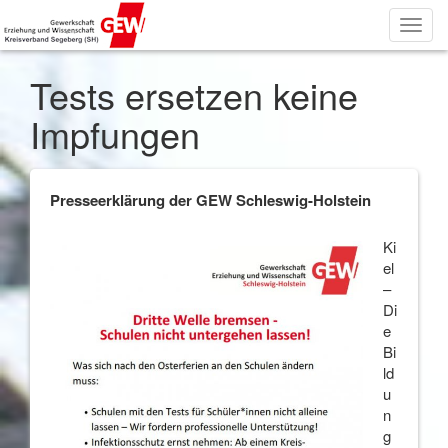
Toggl
navig
Tests ersetzen keine
Impfungen
Presseerklärung der GEW Schleswig-Holstein
Ki
el
–
Di
e
Bi
ld
u
n
g