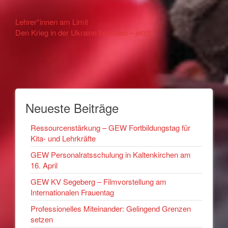
Other
Lehrer*innen am Limit
Den Krieg in der Ukraine beenden – jetzt!
Articles
Neueste Beiträge
Ressourcenstärkung – GEW Fortbildungstag für
Kita- und Lehrkräfte
GEW Personalratsschulung in Kaltenkirchen am
16. April
GEW KV Segeberg – Filmvorstellung am
Internationalen Frauentag
Professionelles Miteinander: Gelingend Grenzen
setzen