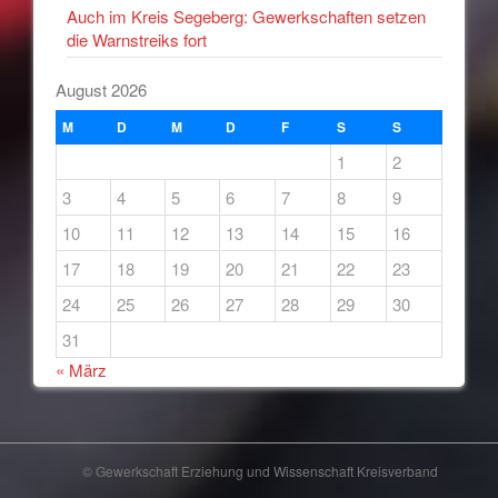
Auch im Kreis Segeberg: Gewerkschaften setzen
die Warnstreiks fort
August 2026
M
D
M
D
F
S
S
1
2
3
4
5
6
7
8
9
10
11
12
13
14
15
16
17
18
19
20
21
22
23
24
25
26
27
28
29
30
31
« März
© Gewerkschaft Erziehung und Wissenschaft Kreisverband