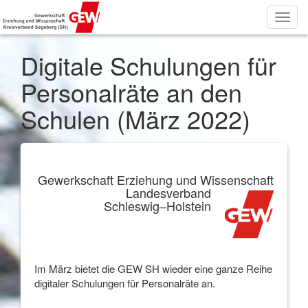
Toggl
navig
Digitale Schulungen für
Personalräte an den
Schulen (März 2022)
G
e
w
er
k
sch
aft
Erziehun
g
un
d
Wissensch
aft
Landesverband
Schleswig
–
Holstein
Im März bietet die GEW SH wieder eine ganze Reihe
digitaler Schulungen für Personalräte an.